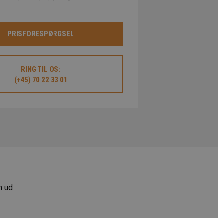
PRISFORESPØRGSEL
RING TIL OS:
(+45) 70 22 33 01
n ud