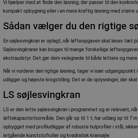
Vi hjælper med at finde den løsning, der passer til den konkr
kompakt opbygning eller i en mere kraftig løsning med større
Sådan vælger du den rigtige s
En søjlesvingkran er oplagt, når løfteopgaven skal løses tæt p
Søjlesvingkraner kan bruges til mange forskellige løfteopgave
ekstraudstyr. Det gør dem velegnede til både lettere og mere
Når vi vurderer den rigtige løsning, tager vi især udgangspunkt
udligger og højeste krogstilling. Det er de oplysninger, der skal
LS søjlesvingkran
LS er den lette søjlesvingkran i programmet og er relevant, når 
løftekapacitetsområde. Den går op til 1 t, har udlæg op til 7 m
opbygget med profiludligger af robuste hulprofiler i stål, sik
letgående kunststofruller og kvadratisk kransøjle.