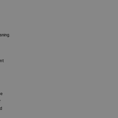
sning.
ant
ve
r
ed