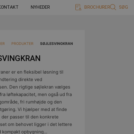
BROCHURER
SØG
KONTAKT
NYHEDER
GER
PRODUKTER
SØJLESVINGKRAN
SVINGKRAN
aner er en fleksibel løsning til
ndtering direkte ved
sen. Den rigtige søjlekran vælges
fra løftekapacitet, men også ud fra
gområde, fri rumhøjde og den
tgøring. Vi hjælper med at finde
 der passer til den konkrete
et om behovet ligger i det lettere
 kompakt opbygning...