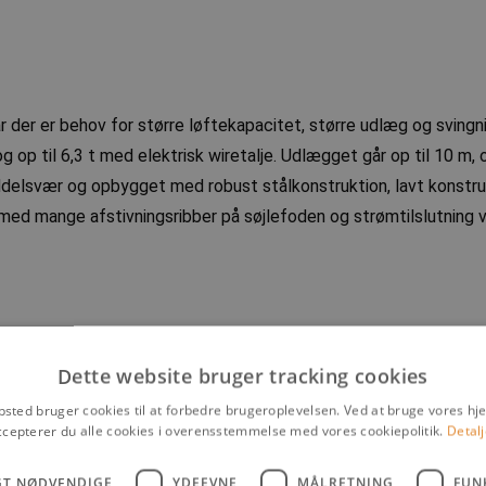
r der er behov for større løftekapacitet, større udlæg og svingn
og op til 6,3 t med elektrisk wiretalje. Udlægget går op til 10 m,
ddelsvær og opbygget med robust stålkonstruktion, lavt konstr
 med mange afstivningsribber på søjlefoden og strømtilslutning v
Dette website bruger tracking cookies
sted bruger cookies til at forbedre brugeroplevelsen. Ved at bruge vores 
r
ccepterer du alle cookies i overensstemmelse med vores cookiepolitik.
Detalj
GT NØDVENDIGE
YDEEVNE
MÅLRETNING
FUN