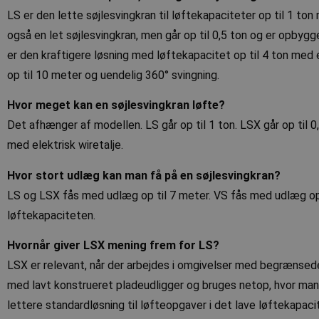
LS er den lette søjlesvingkran til løftekapaciteter op til 1 to
også en let søjlesvingkran, men går op til 0,5 ton og er opbyg
__Secure-
.y
er den kraftigere løsning med løftekapacitet op til 4 ton med e
ROLLOUT_TOKEN
op til 10 meter og uendelig 360° svingning.
Hvor meget kan en søjlesvingkran løfte?
MUID
Mi
Co
Det afhænger af modellen. LS går op til 1 ton. LSX går op til 0,
.cl
med elektrisk wiretalje.
ANONCHK
Mi
Co
Hvor stort udlæg kan man få på en søjlesvingkran?
.c.
LS og LSX fås med udlæg op til 7 meter. VS fås med udlæg op
MR
Mi
løftekapaciteten.
Co
.c.
Hvornår giver LSX mening frem for LS?
YSC
Go
LSX er relevant, når der arbejdes i omgivelser med begrænsede 
.y
med lavt konstrueret pladeudligger og bruges netop, hvor man 
VISITOR_INFO1_LIVE
Go
.y
lettere standardløsning til løfteopgaver i det lave løftekapac