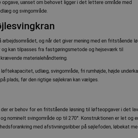
ete opgave, uanset om behovet ligger i det lettere område med
 udlæg og svingområde.
øjlesvingkran
å arbejdsområdet, og når det giver mening med en fritstående lø
r og kan tilpasses fra fastgøringsmetode og hejseværk til
 krævende materialehåndtering.
 i løftekapacitet, udlæg, svingområde, fri rumhøjde, højde underk
 på plads, før den rigtige søjlekran kan vælges.
der er behov for en fritstående løsning til løfteopgaver i det la
 og nominelt svingområde op til 270°. Konstruktionen er let og e
kerhedsforankring med afstivningsribber på søjlefoden, løbekat m