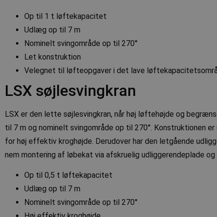
Op til 1 t løftekapacitet
Udlæg op til 7 m
Nominelt svingområde op til 270°
Let konstruktion
Velegnet til løfteopgaver i det lave løftekapacitetsomr
LSX søjlesvingkran
LSX er den lette søjlesvingkran, når høj løftehøjde og begræns
til 7 m og nominelt svingområde op til 270°. Konstruktionen er
for høj effektiv kroghøjde. Derudover har den letgående udligg
nem montering af løbekat via afskruelig udliggerendeplade og 
Op til 0,5 t løftekapacitet
Udlæg op til 7 m
Nominelt svingområde op til 270°
Høj effektiv kroghøjde