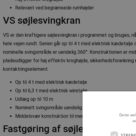
Relevant ved begrænsede rumhøjder
VS søjlesvingkran
VS er den kraftigere søjlesvingkran i programmet og bruges, nå
hele vejen rundt. Serien går op til 4 t med elektrisk kædetalje 
nominelle svingområde er uendelig 360°. Konstruktionen er mi
pladeudligger for høj effektiv kroghøjde, sikkerhedsforankring
kontaktringselement.
Op til 4 t med elektrisk kædetalje
Op til 6,3 t med elektrisk wiretalje
Udlæg op til 10 m
Nominelt svingområde uendelig 360°
Dette web
Middelsvær konstruktion til mere krævende løfteopgave
a
Fastgøring af søjlesvingkran
STREN