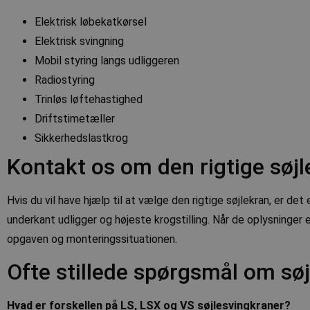
Elektrisk løbekatkørsel
Elektrisk svingning
Provid
Pro
Navn
Navn
Domæ
D
Mobil styring langs udliggeren
_ga
test_cookie
Googl
Go
Radiostyring
.abkr
.do
Trinløs løftehastighed
MUID
Mi
Co
Driftstimetæller
.b
_clsk
Micro
Sikkerhedslastkrog
.abkr
MR
Mi
Kontakt os om den rigtige søj
Co
_ga_6GSC2PTHLR
.abkr
.c
SM
.c.
Hvis du vil have hjælp til at vælge den rigtige søjlekran, er det
_clck
.abkr
underkant udligger og højeste krogstilling. Når de oplysninger er
_gcl_au
Go
.a
opgaven og monteringssituationen.
IDE
Go
Ofte stillede spørgsmål om sø
.do
__Secure-YNID
.y
Hvad er forskellen på LS, LSX og VS søjlesvingkraner?