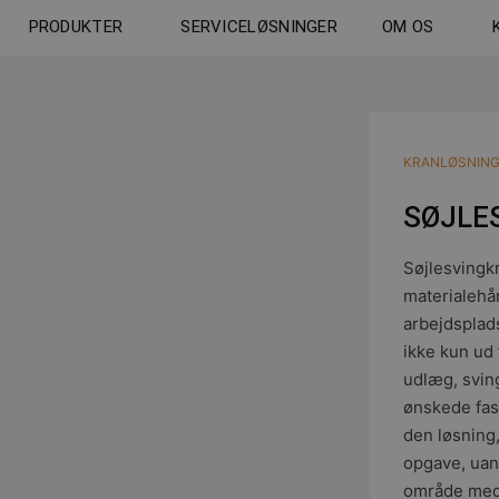
PRODUKTER
SERVICELØSNINGER
OM OS
KRANLØSNIN
SØJLE
Søjlesvingkr
materialehå
arbejdsplad
ikke kun ud 
udlæg, svin
ønskede fas
den løsning,
opgave, uans
område med