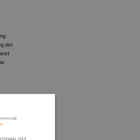
ing
 og det
ueret
ia
hjemmeside
er
KTIONALITET