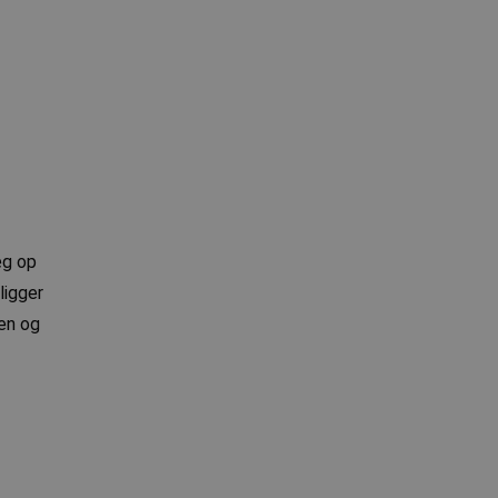
æg op
ligger
den og