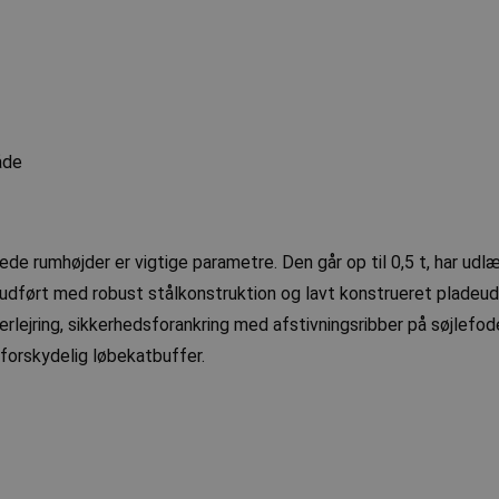
åde
ede rumhøjder er vigtige parametre. Den går op til 0,5 t, har udl
 udført med robust stålkonstruktion og lavt konstrueret pladeud
erlejring, sikkerhedsforankring med afstivningsribber på søjlefo
forskydelig løbekatbuffer.